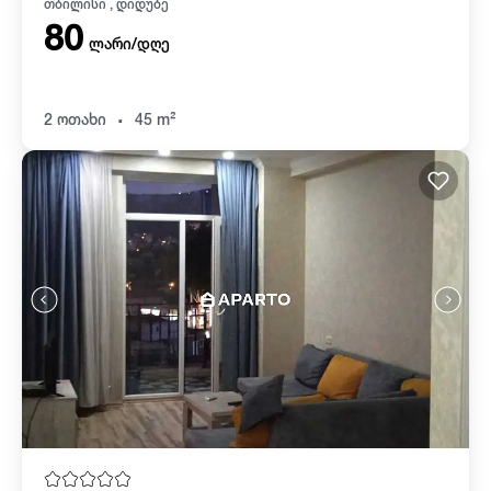
თბილისი , დიდუბე
80
ლარი/დღე
.
2 ოთახი
45 m²