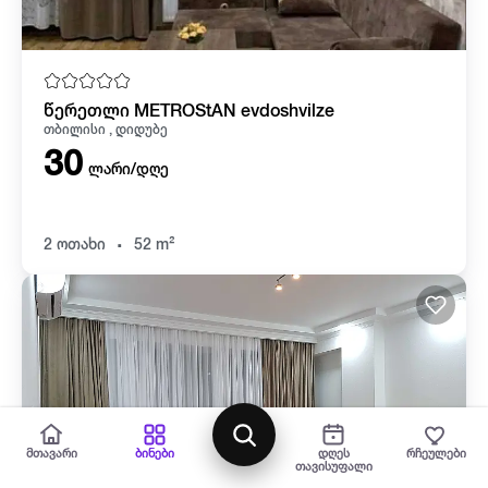
წერეთლი METROStAN evdoshvilze
თბილისი , დიდუბე
30
ლარი/დღე
.
2 ოთახი
52 m²
რუქა
მთავარი
ბინები
დღეს
რჩეულები
თავისუფალი