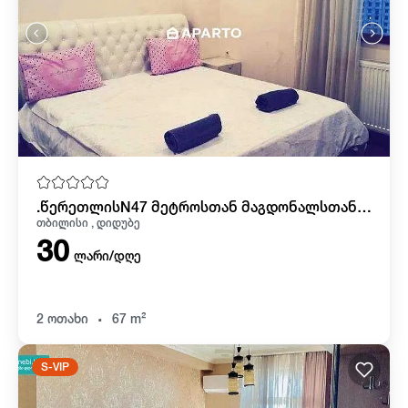
.წერეთლისN47 მეტროსთან მაგდონალსთან axlos zed gamzirze
თბილისი , დიდუბე
30
ლარი/დღე
.
2 ოთახი
67 m²
S-VIP