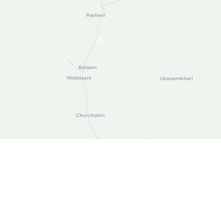
Leaflet
| ©
OpenStreetMap
©
CARTO