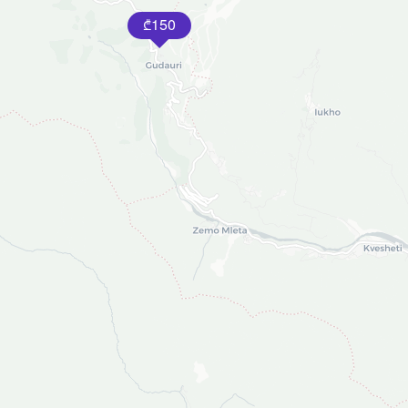
150
₾