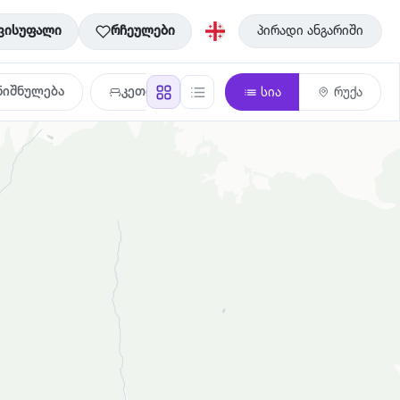
ვისუფალი
რჩეულები
პირადი ანგარიში
ნიშნულება
კეთილმოწყობა
სია
რუქა