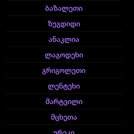
ბაზალეთი
ზუგდიდი
ანაკლია
ლაგოდეხი
გრიგოლეთი
ლენტეხი
მარტვილი
მცხეთა
ურეკი