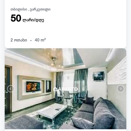
თბილისი , ვარკეთილი
50
ლარი/დღე
.
2 ოთახი
40 m²