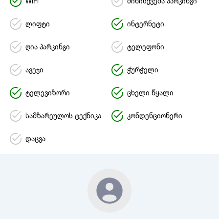
WiFi
მიწისქვეშა პარკინგი
ლიფტი
ინტერნეტი
ღია პარკინგი
ტელეფონი
ავეჯი
ჭურჭელი
ტელევიზორი
ცხელი წყალი
სამზარეულოს ტექნიკა
კონდენციონერი
დაცვა