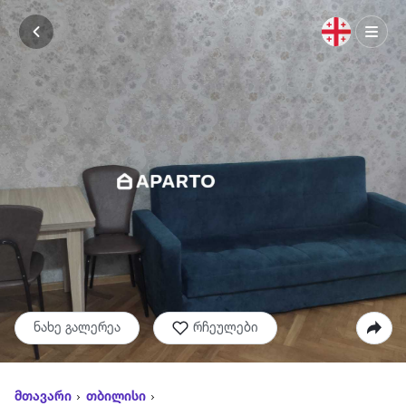
ნახე გალერეა
რჩეულები
მთავარი
თბილისი