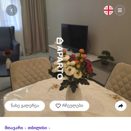
ნახე გალერეა
რჩეულები
მთავარი
თბილისი