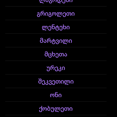
ლაგოდეხი
გრიგოლეთი
ლენტეხი
მარტვილი
მცხეთა
ურეკი
შეკვეთილი
ონი
ქობულეთი