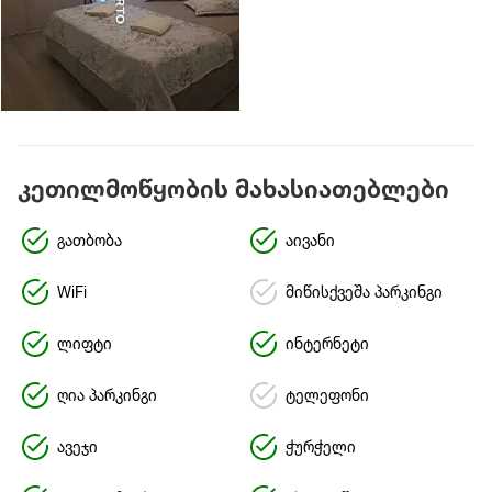
კეთილმოწყობის მახასიათებლები
გათბობა
აივანი
WiFi
მიწისქვეშა პარკინგი
ლიფტი
ინტერნეტი
ღია პარკინგი
ტელეფონი
ავეჯი
ჭურჭელი