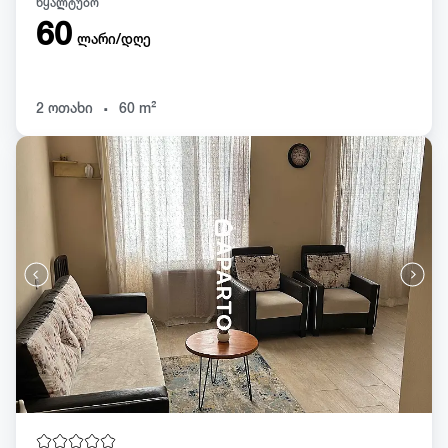
წყალტუბო
60
ლარი/დღე
.
2 ოთახი
60 m²