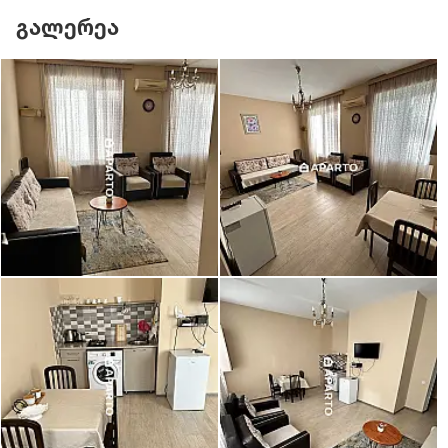
გალერეა