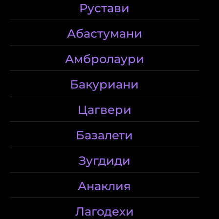
Рустави
Абастумани
Амбролаури
Бакуриани
Цагвери
Базалети
Зугдиди
Анаклия
Лагодехи