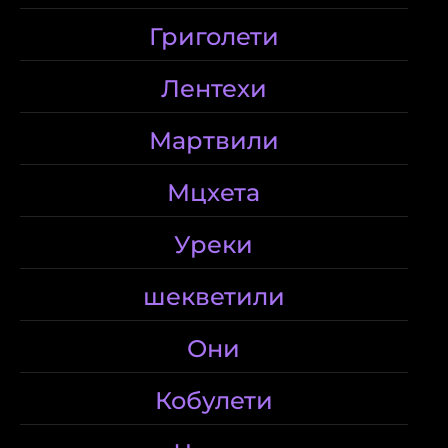
Григолети
Лентехи
Мартвили
Мцхета
Уреки
шекветили
Они
Кобулети