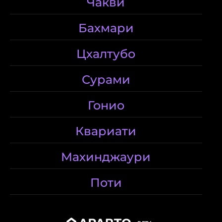
Чакви
Бахмари
Цхалтубо
Сурами
Гонио
Квариати
Махинджаури
Поти