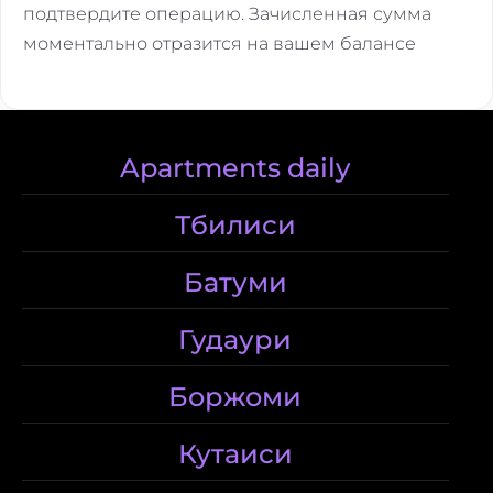
подтвердите операцию. Зачисленная сумма
моментально отразится на вашем балансе
Apartments daily
Тбилиси
Батуми
Гудаури
Боржоми
Кутаиси