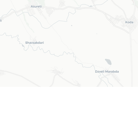
Leaflet
| ©
OpenStreetMap
©
CARTO