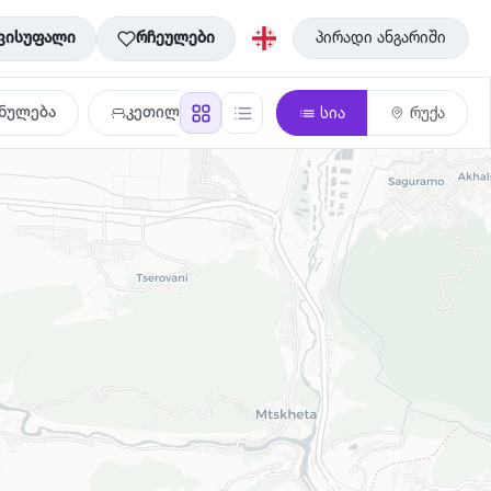
ვისუფალი
რჩეულები
პირადი ანგარიში
ნულება
კეთილმოწყობა
სია
რუქა