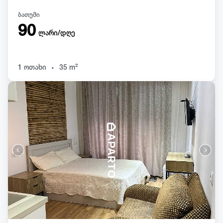
ბათუმი
90
ლარი/დღე
.
1 ოთახი
35 m²