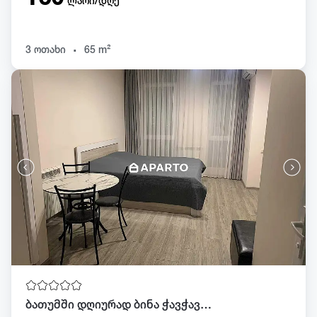
ლარი/დღე
.
3 ოთახი
65 m²
ბათუმში დღიურად ბინა ჭავჭავაძეზე