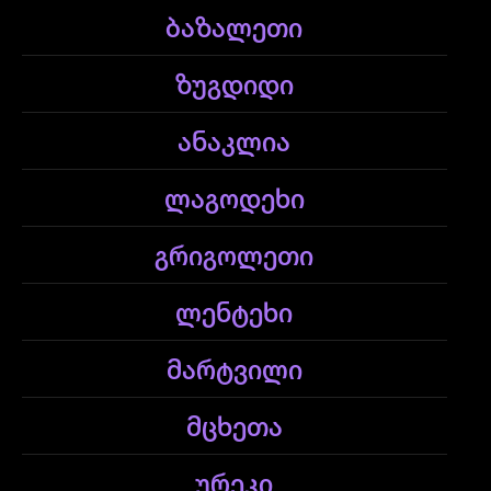
ბაზალეთი
ზუგდიდი
ანაკლია
ლაგოდეხი
გრიგოლეთი
ლენტეხი
მარტვილი
მცხეთა
ურეკი