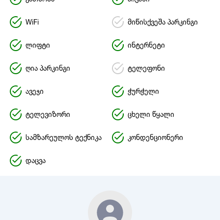
WiFi
მიწისქვეშა პარკინგი
ლიფტი
ინტერნეტი
ღია პარკინგი
ტელეფონი
ავეჯი
ჭურჭელი
ტელევიზორი
ცხელი წყალი
სამზარეულოს ტექნიკა
კონდენციონერი
დაცვა