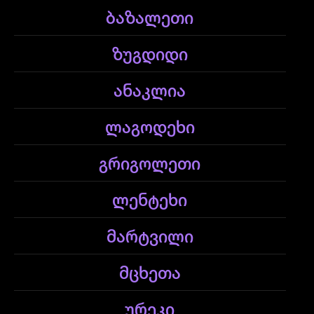
ბაზალეთი
ზუგდიდი
ანაკლია
ლაგოდეხი
გრიგოლეთი
ლენტეხი
მარტვილი
მცხეთა
ურეკი