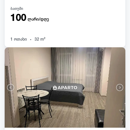
ბათუმი
100
ლარი/დღე
.
1 ოთახი
32 m²