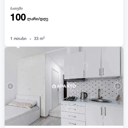
ბათუმი
100
ლარი/დღე
.
1 ოთახი
33 m²