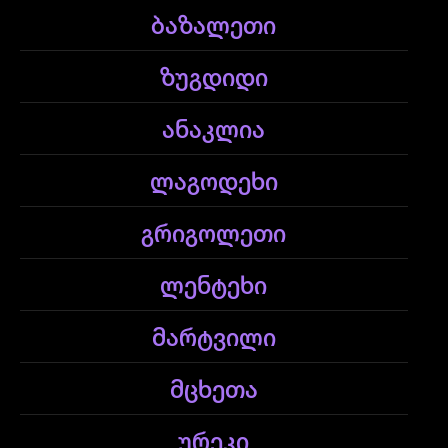
ბაზალეთი
ზუგდიდი
ანაკლია
ლაგოდეხი
გრიგოლეთი
ლენტეხი
მარტვილი
მცხეთა
ურეკი