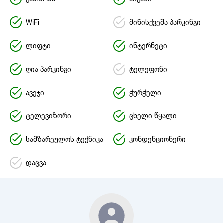
WiFi
მიწისქვეშა პარკინგი
ლიფტი
ინტერნეტი
ღია პარკინგი
ტელეფონი
ავეჯი
ჭურჭელი
ტელევიზორი
ცხელი წყალი
სამზარეულოს ტექნიკა
კონდენციონერი
დაცვა