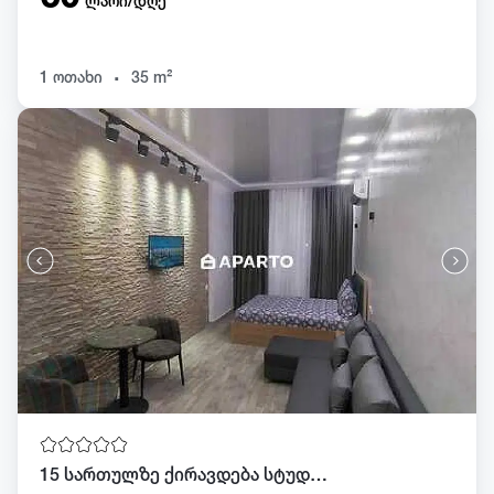
ლარი/დღე
.
1 ოთახი
35 m²
15 სართულზე ქირავდება სტუდიო. შარტავას ქუჩა 8