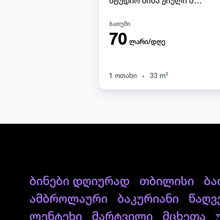
სტუდიო ბინა ჟიული შარტავას 8 მე 15 სართული
ბათუმი
70
ლარი/დღე
.
1 ოთახი
33 m²
ბინები დღიურად
თბილისი
ბა
ამბროლაური
ბაკურიანი
წაღვ
ლენტეხი
მარტვილი
მცხეთა