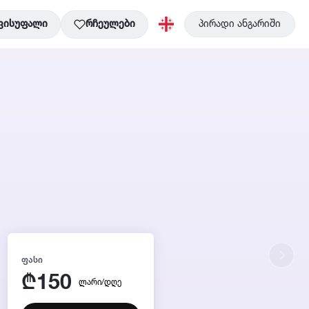
ვისუფალი
რჩეულები
პირადი ანგარიში
ᲤᲐᲡᲘ
150
₾
ლარი/დღე