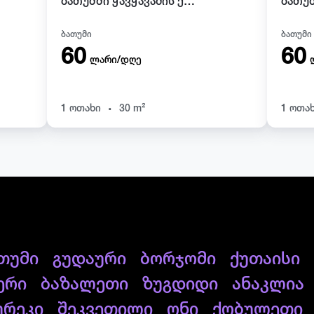
ბათუმში ჭავჭავაძის ქუჩაზე დღიურად ქირავდება ბინა
ბათუმი
ბათუმი
60
60
ლარი/დღე
.
1 ოთახი
30 m²
1 ოთა
თუმი
გუდაური
ბორჯომი
ქუთაისი
ერი
ბაზალეთი
ზუგდიდი
ანაკლია
ურეკი
შეკვეთილი
ონი
ქობულეთი