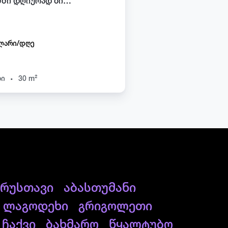
ბათუმში დღიურად ბინა ჭავჭავაძეზე
ლარი/დღე
.
ხი
30 m²
რუსთავი
აბასთუმანი
ლაგოდეხი
გრიგოლეთი
ჩაქვი
ბახმარო
წყალტუბო