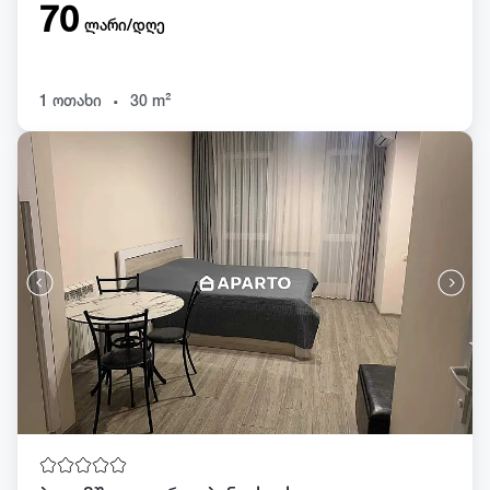
70
ლარი/დღე
.
1 ოთახი
30 m²