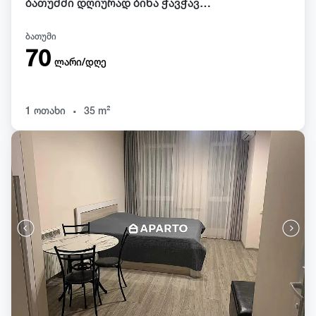
ბათუმში დღიურად ბინა ჭავჭავაძეზე.
ბათუმი
70
ლარი/დღე
.
1 ოთახი
35 m²