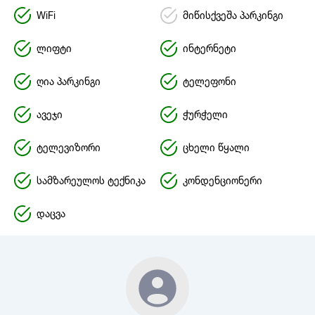
WiFi
მიწისქვეშა პარკინგი
ლიფტი
ინტერნეტი
ღია პარკინგი
ტელეფონი
ავეჯი
ჭურჭელი
ტელევიზორი
ცხელი წყალი
სამზარეულოს ტექნიკა
კონდენციონერი
დაცვა