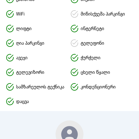
WiFi
მიწისქვეშა პარკინგი
ლიფტი
ინტერნეტი
ღია პარკინგი
ტელეფონი
ავეჯი
ჭურჭელი
ტელევიზორი
ცხელი წყალი
სამზარეულოს ტექნიკა
კონდენციონერი
დაცვა