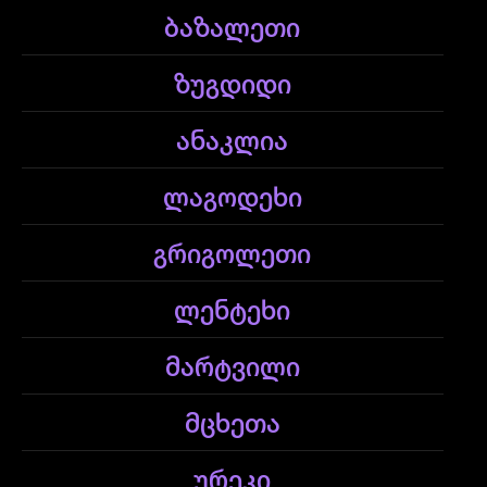
ბაზალეთი
ზუგდიდი
ანაკლია
ლაგოდეხი
გრიგოლეთი
ლენტეხი
მარტვილი
მცხეთა
ურეკი