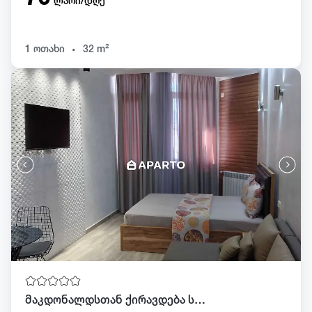
ლარი/დღე
.
1 ოთახი
32 m²
მაკდონალდსთან ქირავდება სტუდიო ტელ 568 08 27 29