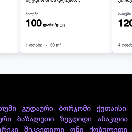
სტუდიო ბინა დღიურად ბათუმში Blue Sky Tower ბ ბლოკი
ბათუმი
ბათუმი
100
12
ლარი/დღე
.
1 ოთახი
30 m²
4 ოთა
თუმი
გუდაური
ბორჯომი
ქუთაისი
ერი
ბაზალეთი
ზუგდიდი
ანაკლია
ურეკი
შეკვეთილი
ონი
ქობულეთი