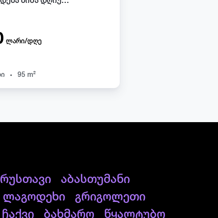
ქირავდება ბინა დღიურად ბათუმში
0
ლარი/დღე
.
ხი
95 m²
რუსთავი
აბასთუმანი
ლაგოდეხი
გრიგოლეთი
ჩაქვი
ბახმარო
წყალტუბო