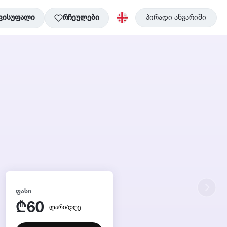
ვისუფალი
რჩეულები
პირადი ანგარიში
ᲤᲐᲡᲘ
60
₾
ლარი/დღე