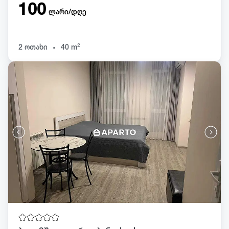
100
ლარი/დღე
.
2 ოთახი
40 m²