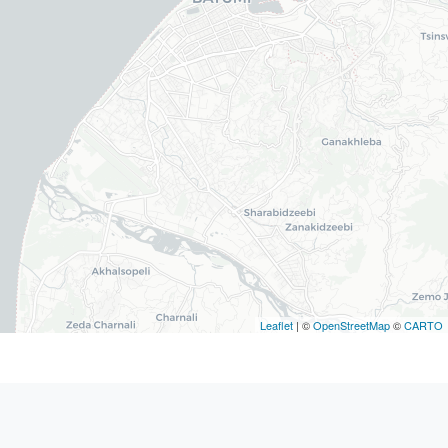
Leaflet
| ©
OpenStreetMap
©
CARTO