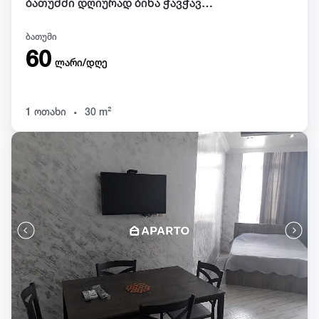
ბათუმში დღიურად ბინა ჭავჭავაძეზე
ბათუმი
60
ლარი/დღე
.
1 ოთახი
30 m²