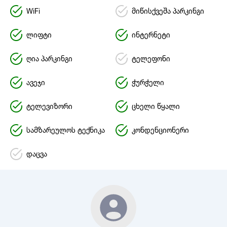
WiFi
მიწისქვეშა პარკინგი
ლიფტი
ინტერნეტი
ღია პარკინგი
ტელეფონი
ავეჯი
ჭურჭელი
ტელევიზორი
ცხელი წყალი
სამზარეულოს ტექნიკა
კონდენციონერი
დაცვა