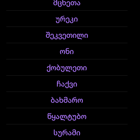
მცხეთა
ურეკი
შეკვეთილი
ონი
ქობულეთი
ჩაქვი
ბახმარო
წყალტუბო
სურამი