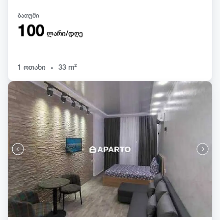
ბათუმი
100
ლარი/დღე
.
1 ოთახი
33 m²