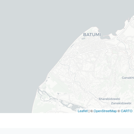
Leaflet
| ©
OpenStreetMap
©
CARTO