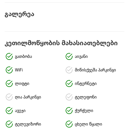
გალერეა
კეთილმოწყობის მახასიათებლები
გათბობა
აივანი
WiFi
მიწისქვეშა პარკინგი
ლიფტი
ინტერნეტი
ღია პარკინგი
ტელეფონი
ავეჯი
ჭურჭელი
ტელევიზორი
ცხელი წყალი