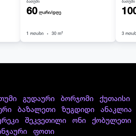
ბათუმი
ბათუმი
60
10
ლარი/დღე
.
1 ოთახი
30 m²
3 ოთა
თუმი
გუდაური
ბორჯომი
ქუთაისი
ერი
ბაზალეთი
ზუგდიდი
ანაკლია
ურეკი
შეკვეთილი
ონი
ქობულეთი
ინჯაური
ფოთი