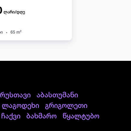
0
ლარი/დღე
.
ხი
65 m²
რუსთავი
აბასთუმანი
ლაგოდეხი
გრიგოლეთი
ჩაქვი
ბახმარო
წყალტუბო