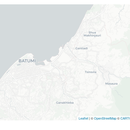
Leaflet
| ©
OpenStreetMap
©
CART