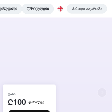
ვისუფალი
რჩეულები
პირადი ანგარიში
ᲤᲐᲡᲘ
100
₾
ლარი/დღე