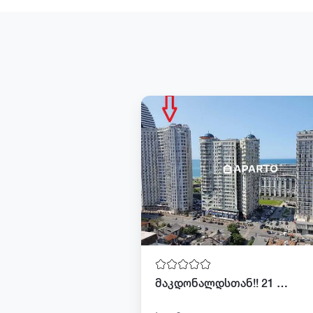
მაკდონალდსთან!! 21 სართულზე ქირავდება 35კვ სტუდიო.