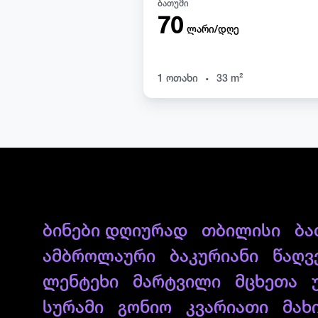
ბათუმი
70
ლარი/დღე
.
1 ოთახი
33 m²
ბინები დღიურად
თბილისი
ბა
ამბროლაური
ბაკურიანი
წაღვ
ლენტეხი
მარტვილი
მცხეთა
სურამი
გონიო
კვარიათი
მახ