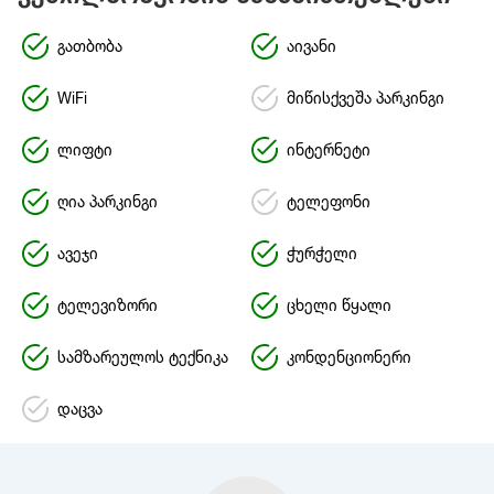
გათბობა
აივანი
WiFi
მიწისქვეშა პარკინგი
ლიფტი
ინტერნეტი
ღია პარკინგი
ტელეფონი
ავეჯი
ჭურჭელი
ტელევიზორი
ცხელი წყალი
სამზარეულოს ტექნიკა
კონდენციონერი
დაცვა