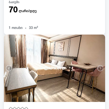
ბათუმი
70
ლარი/დღე
.
1 ოთახი
33 m²