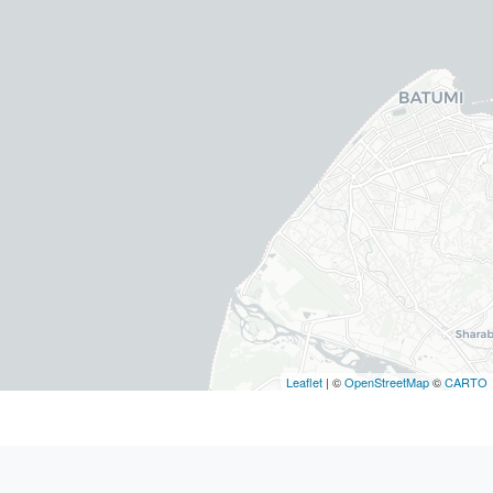
Leaflet
| ©
OpenStreetMap
©
CARTO