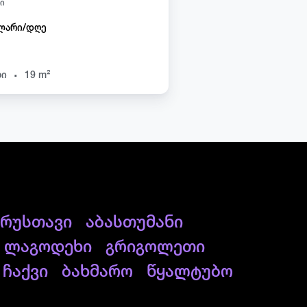
ი
ლარი/დღე
.
ხი
19 m²
რუსთავი
აბასთუმანი
ლაგოდეხი
გრიგოლეთი
ჩაქვი
ბახმარო
წყალტუბო