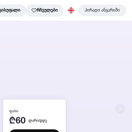
ვისუფალი
რჩეულები
პირადი ანგარიში
ᲤᲐᲡᲘ
60
₾
ლარი/დღე