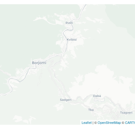
Leaflet
| ©
OpenStreetMap
©
CART