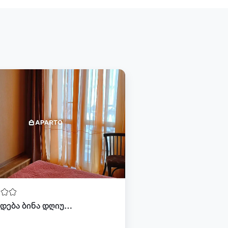
ქირავდება ბინა დღიურად ბორჯომში