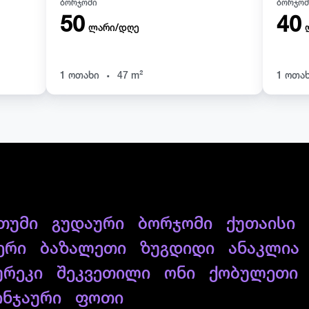
ბორჯომი
ბორჯომ
50
40
ლარი/დღე
.
1 ოთახი
47 m²
1 ოთა
თუმი
გუდაური
ბორჯომი
ქუთაისი
ერი
ბაზალეთი
ზუგდიდი
ანაკლია
ურეკი
შეკვეთილი
ონი
ქობულეთი
ინჯაური
ფოთი