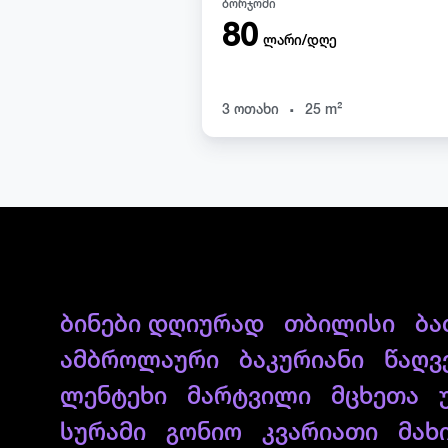
ბორჯომი
80
ლარი/დღე
.
3 ოთახი
25 m²
ბინები დღიურად
თბილისი
ბა
ამბროლაური
ბაკურიანი
წაღვ
ლენტეხი
მარტვილი
მცხეთა
სურამი
გონიო
კვარიათი
მახ