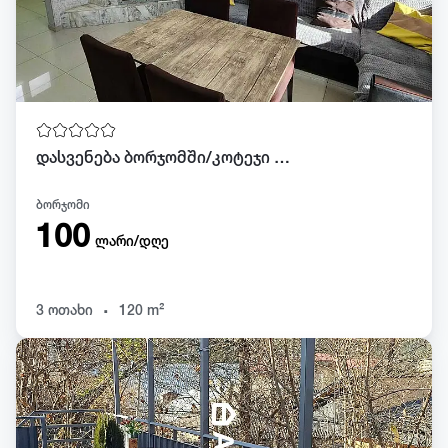
დასვენება ბორჯომში/კოტეჯი ლიკანში
ბორჯომი
100
ლარი/დღე
.
3 ოთახი
120 m²