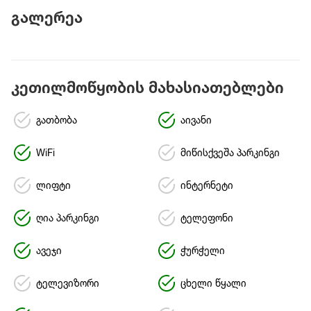
გალერეა
კეთილმოწყობის მახასიათებლები
გათბობა
აივანი
WiFi
მიწისქვეშა პარკინგი
ლიფტი
ინტერნეტი
ღია პარკინგი
ტელეფონი
ავეჯი
ჭურჭელი
ტელევიზორი
ცხელი წყალი