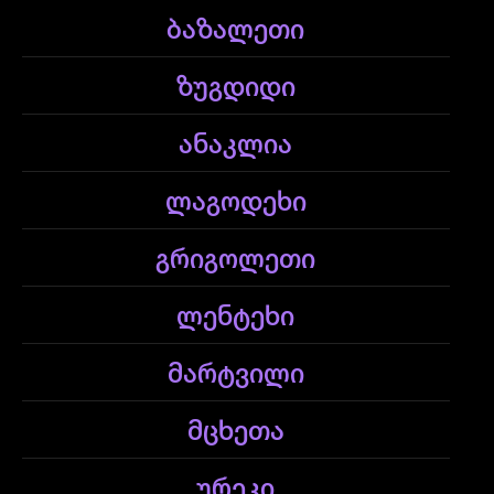
ბაზალეთი
ზუგდიდი
ანაკლია
ლაგოდეხი
გრიგოლეთი
ლენტეხი
მარტვილი
მცხეთა
ურეკი