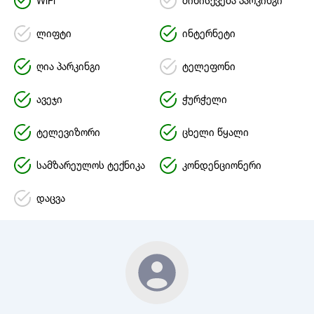
WiFi
მიწისქვეშა პარკინგი
ლიფტი
ინტერნეტი
ღია პარკინგი
ტელეფონი
ავეჯი
ჭურჭელი
ტელევიზორი
ცხელი წყალი
სამზარეულოს ტექნიკა
კონდენციონერი
დაცვა