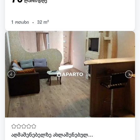
ლარი/დღე
.
1 ოთახი
32 m²
აღმაშენებელზე ახლაშენებული ბინა.პალმების ხეივანში.მარგეს წინ.