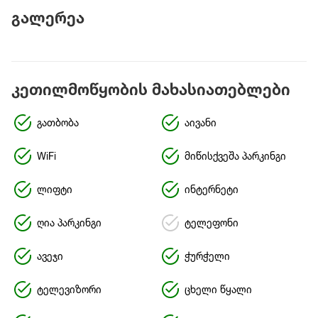
გალერეა
კეთილმოწყობის მახასიათებლები
გათბობა
აივანი
WiFi
მიწისქვეშა პარკინგი
ლიფტი
ინტერნეტი
ღია პარკინგი
ტელეფონი
ავეჯი
ჭურჭელი
ტელევიზორი
ცხელი წყალი