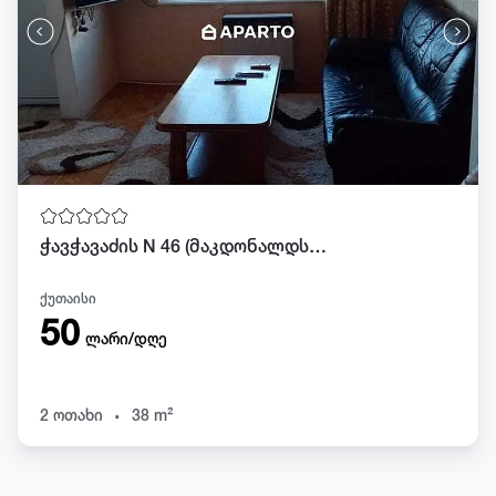
ჭავჭავაძის N 46 (მაკდონალდსიდან 50 მეტრში)
ქუთაისი
50
ლარი/დღე
.
2 ოთახი
38 m²