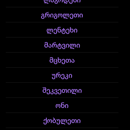
ლაგოდეხი
გრიგოლეთი
ლენტეხი
მარტვილი
მცხეთა
ურეკი
შეკვეთილი
ონი
ქობულეთი