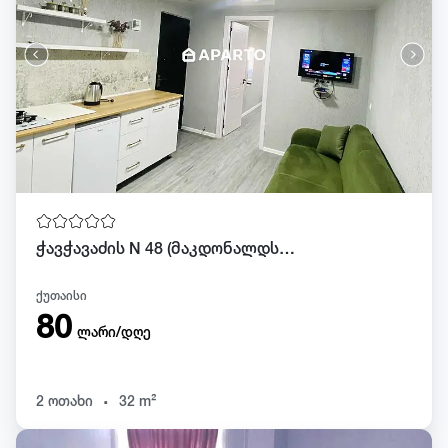
ჭავჭავაძის N 48 (მაკდონალდსიდან 50 მეტრში)
ქუთაისი
80
ლარი/დღე
.
2 ოთახი
32 m²