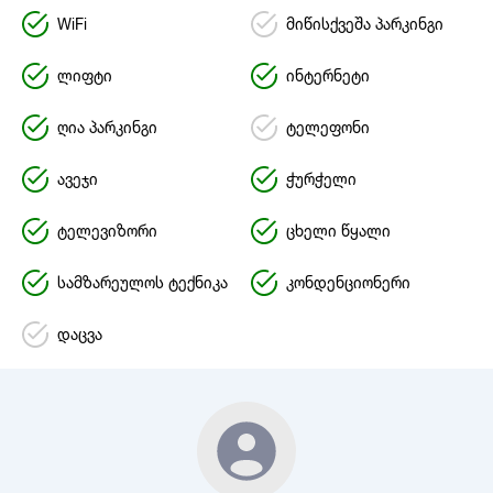
WiFi
მიწისქვეშა პარკინგი
ლიფტი
ინტერნეტი
ღია პარკინგი
ტელეფონი
ავეჯი
ჭურჭელი
ტელევიზორი
ცხელი წყალი
სამზარეულოს ტექნიკა
კონდენციონერი
დაცვა