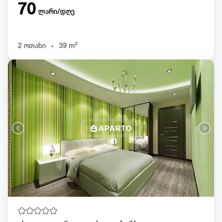
70
ლარი/დღე
.
2 ოთახი
39 m²