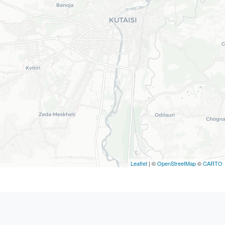
Leaflet
| ©
OpenStreetMap
©
CARTO