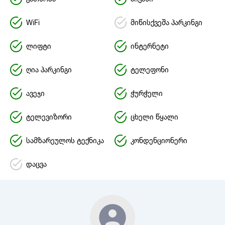
WiFi
მიწისქვეშა პარკინგი
ლიფტი
ინტერნეტი
ღია პარკინგი
ტელეფონი
ავეჯი
ჭურჭელი
ტელევიზორი
ცხელი წყალი
სამზარეულოს ტექნიკა
კონდენციონერი
დაცვა