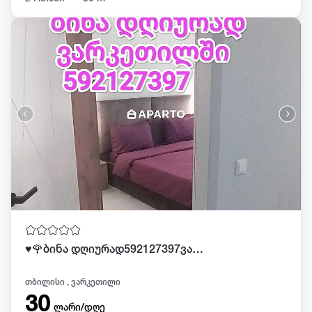
♥️🌹ბინა დღიურად592127397ვარკეთილში
თბილისი , ვარკეთილი
30
ლარი/დღე