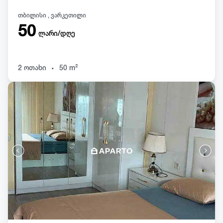
თბილისი , ვარკეთილი
50
ლარი/დღე
.
2 ოთახი
50 m²