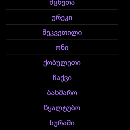
მცხეთა
ურეკი
შეკვეთილი
ონი
ქობულეთი
ჩაქვი
ბახმარო
წყალტუბო
სურამი