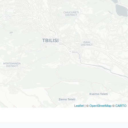
Leaflet
| ©
OpenStreetMap
©
CARTO