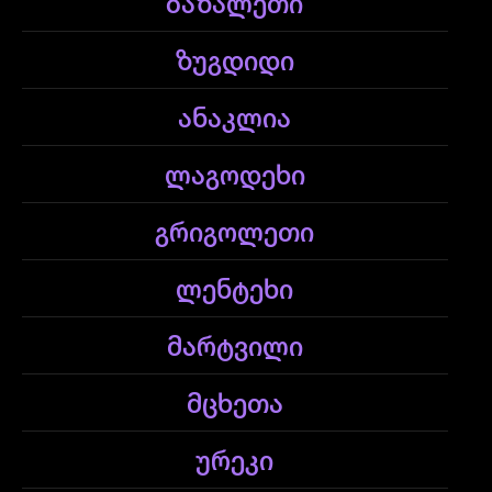
ბაზალეთი
ზუგდიდი
ანაკლია
ლაგოდეხი
გრიგოლეთი
ლენტეხი
მარტვილი
მცხეთა
ურეკი