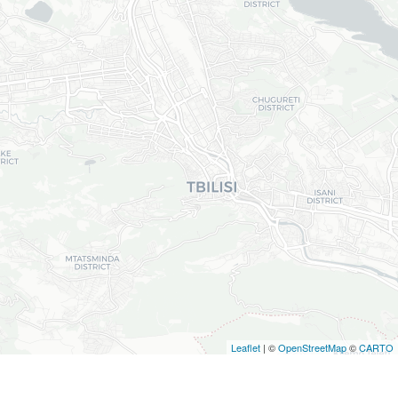
Leaflet
| ©
OpenStreetMap
©
CARTO