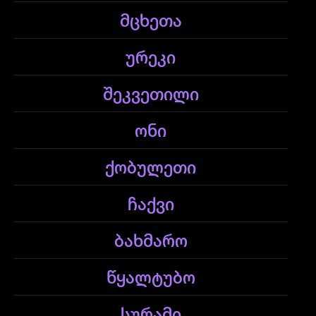
მცხეთა
ურეკი
შეკვეთილი
ონი
ქობულეთი
ჩაქვი
ბახმარო
წყალტუბო
სურამი