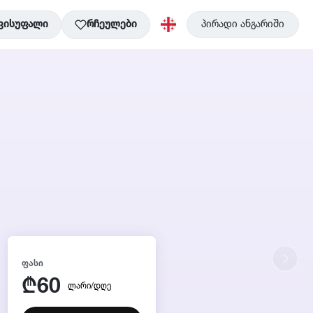
ვისუფალი
რჩეულები
პირადი ანგარიში
ᲤᲐᲡᲘ
60
₾
ლარი/დღე