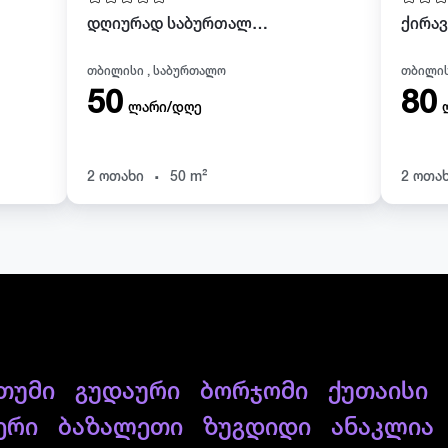
დღიურად საბურთალოზე
თბილისი , საბურთალო
თბილის
50
80
ლარი/დღე
.
2 ოთახი
50 m²
2 ოთა
თუმი
გუდაური
ბორჯომი
ქუთაისი
ერი
ბაზალეთი
ზუგდიდი
ანაკლია