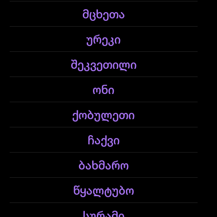
მცხეთა
ურეკი
შეკვეთილი
ონი
ქობულეთი
ჩაქვი
ბახმარო
წყალტუბო
სურამი