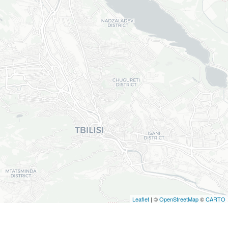
Leaflet
| ©
OpenStreetMap
©
CARTO