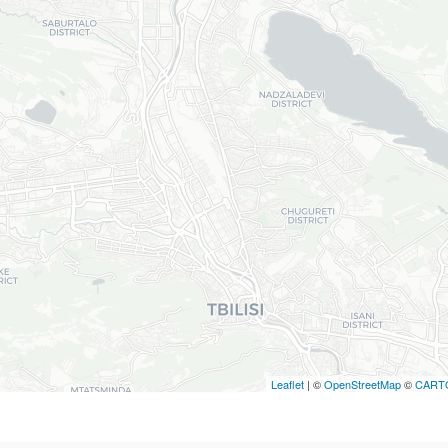
Leaflet
| ©
OpenStreetMap
©
CART