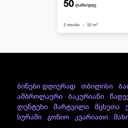
50
ლარი/დღე
.
2 ოთახი
50 m²
ბინები დღიურად
თბილისი
ბა
ამბროლაური
ბაკურიანი
წაღვ
ლენტეხი
მარტვილი
მცხეთა
სურამი
გონიო
კვარიათი
მახ