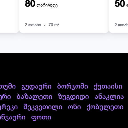
80
50
ლარი/დღე
.
2 ოთახი
70 m²
2 ოთა
თუმი
გუდაური
ბორჯომი
ქუთაისი
ერი
ბაზალეთი
ზუგდიდი
ანაკლია
ურეკი
შეკვეთილი
ონი
ქობულეთი
ინჯაური
ფოთი