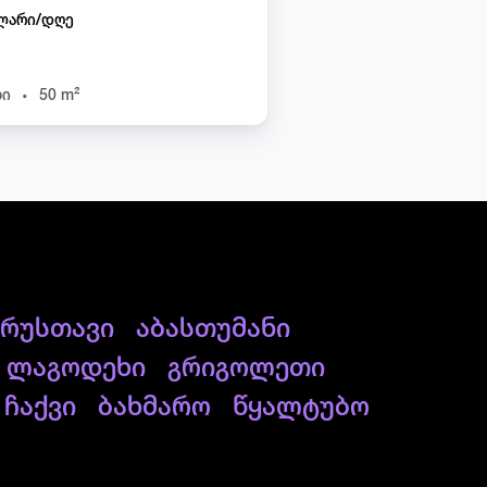
ლარი/დღე
.
ხი
50 m²
რუსთავი
აბასთუმანი
ლაგოდეხი
გრიგოლეთი
ჩაქვი
ბახმარო
წყალტუბო