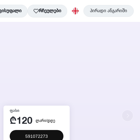
ვისუფალი
რჩეულები
პირადი ანგარიში
ᲤᲐᲡᲘ
120
₾
ლარი/დღე
591072273