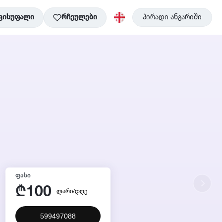
ვისუფალი
რჩეულები
პირადი ანგარიში
ᲤᲐᲡᲘ
100
₾
ლარი/დღე
599497088