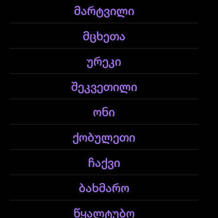
მარტვილი
მცხეთა
ურეკი
შეკვეთილი
ონი
ქობულეთი
ჩაქვი
ბახმარო
წყალტუბო