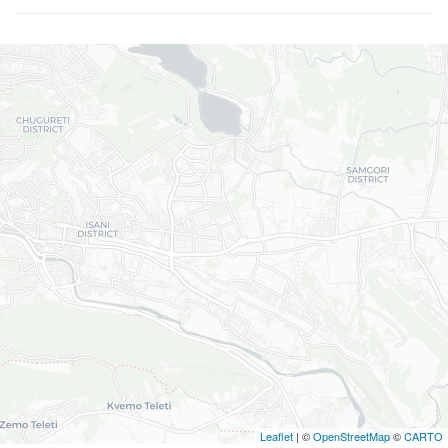
Leaflet
| ©
OpenStreetMap
©
CARTO