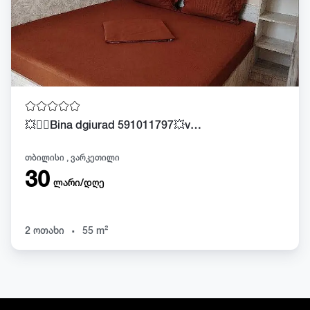
💥❤️‍🔥Bina dgiurad 591011797💥varketilshi 💥
თბილისი , ვარკეთილი
30
ლარი/დღე
.
2 ოთახი
55 m²