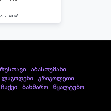
.
ხი
40 m²
რუსთავი
აბასთუმანი
ლაგოდეხი
გრიგოლეთი
ჩაქვი
ბახმარო
წყალტუბო