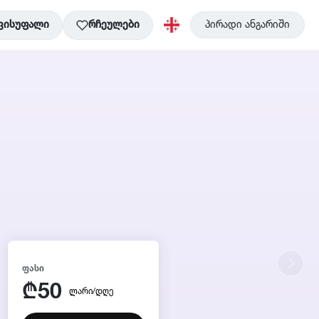
ვისუფალი
რჩეულები
პირადი ანგარიში
ᲤᲐᲡᲘ
50
₾
ლარი/დღე