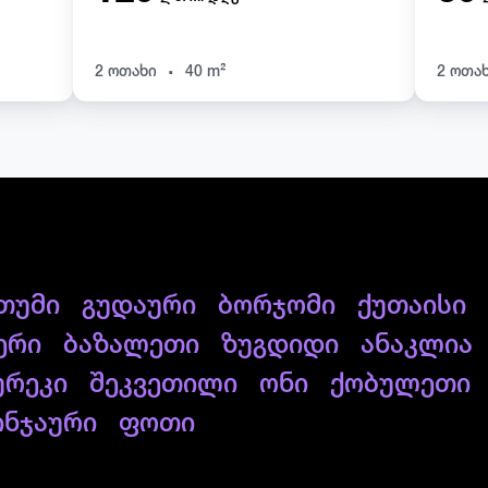
.
2 ოთახი
40 m²
2 ოთა
თუმი
გუდაური
ბორჯომი
ქუთაისი
ერი
ბაზალეთი
ზუგდიდი
ანაკლია
ურეკი
შეკვეთილი
ონი
ქობულეთი
ინჯაური
ფოთი