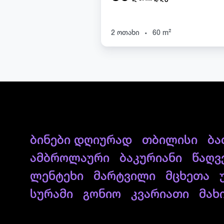
.
2 ოთახი
60 m²
ბინები დღიურად
თბილისი
ბა
ამბროლაური
ბაკურიანი
წაღვ
ლენტეხი
მარტვილი
მცხეთა
სურამი
გონიო
კვარიათი
მახ