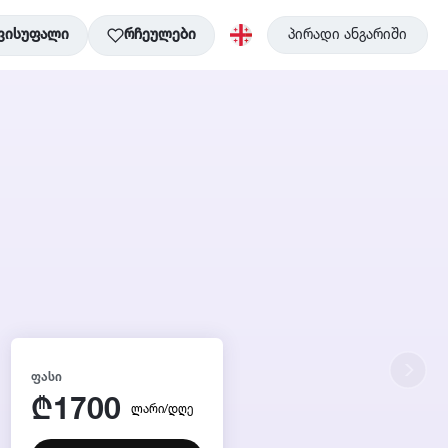
ვისუფალი
რჩეულები
პირადი ანგარიში
ᲤᲐᲡᲘ
1700
₾
ლარი/დღე