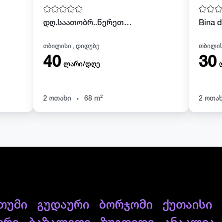
დღ.საათობრ..წერეთლისN47 მეტროსთან მაგდონალსთან dinamostan
Bina d
თბილისი , დიდუბე
თბილის
40
30
ლარი/დღე
.
2 ოთახი
68 m²
2 ოთა
თუმი
გუდაური
ბორჯომი
ქუთაისი