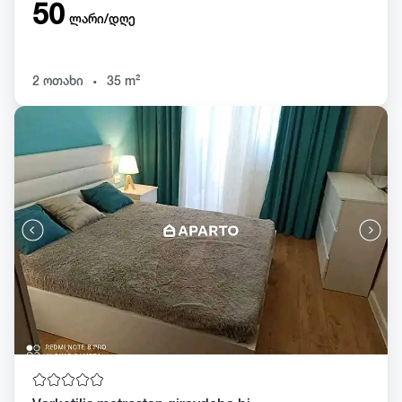
50
ლარი/დღე
.
2 ოთახი
35 m²