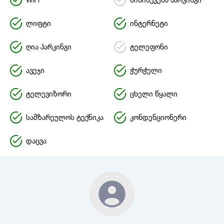
WiFi
მიწისქვეშა პარკინგი
ლიფტი
ინტერნეტი
ღია პარკინგი
ტელეფონი
ავეჯი
ჭურჭელი
ტელევიზორი
ცხელი წყალი
სამზარეულოს ტექნიკა
კონდენციონერი
დაცვა