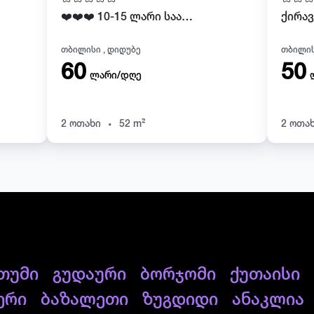
❤️❤️❤️ 10-15 ლარი საათობრივად და 60 ლარიდან ღამე
თბილისი , დიდუბე
თბილის
60
50
ლარი/დღე
.
2 ოთახი
52 m²
2 ოთა
თუმი
გუდაური
ბორჯომი
ქუთაისი
ერი
ბაზალეთი
ზუგდიდი
ანაკლია