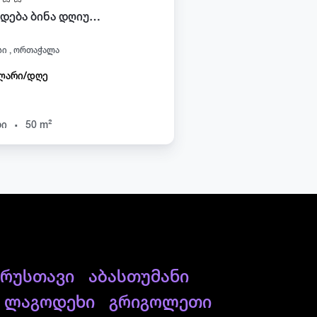
ქირავდება ბინა დღიურად ორთაჭალაში
ი , ორთაჭალა
ლარი/დღე
.
ხი
50 m²
რუსთავი
აბასთუმანი
ლაგოდეხი
გრიგოლეთი