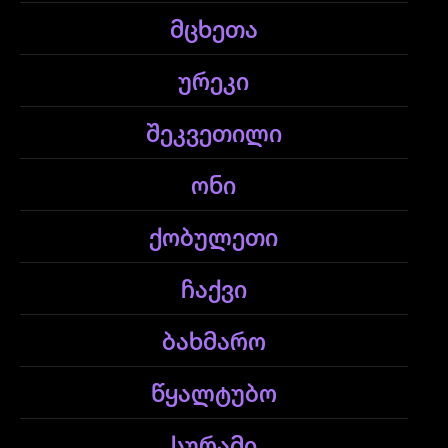
მცხეთა
ურეკი
შეკვეთილი
ონი
ქობულეთი
ჩაქვი
ბახმარო
წყალტუბო
სურამი