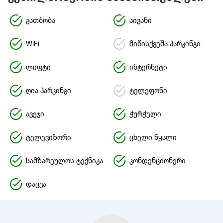
გათბობა
აივანი
WiFi
მიწისქვეშა პარკინგი
ლიფტი
ინტერნეტი
ღია პარკინგი
ტელეფონი
ავეჯი
ჭურჭელი
ტელევიზორი
ცხელი წყალი
სამზარეულოს ტექნიკა
კონდენციონერი
დაცვა