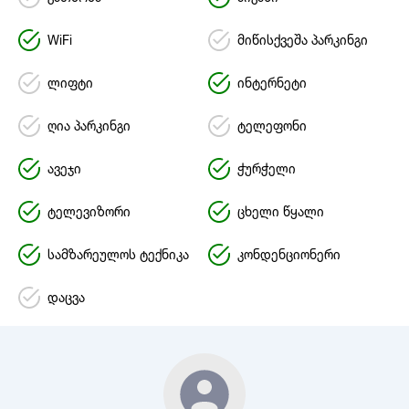
WiFi
მიწისქვეშა პარკინგი
ლიფტი
ინტერნეტი
ღია პარკინგი
ტელეფონი
ავეჯი
ჭურჭელი
ტელევიზორი
ცხელი წყალი
სამზარეულოს ტექნიკა
კონდენციონერი
დაცვა