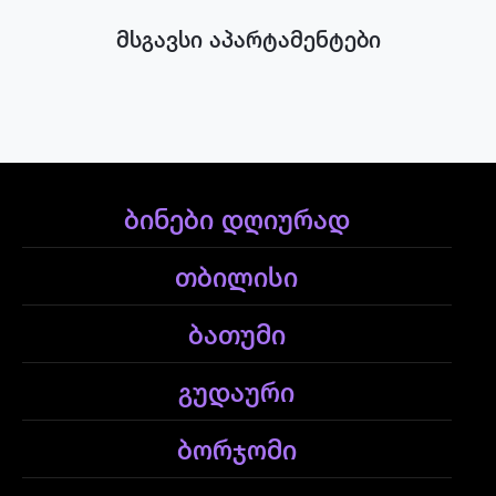
მსგავსი აპარტამენტები
ბინები დღიურად
თბილისი
ბათუმი
გუდაური
ბორჯომი