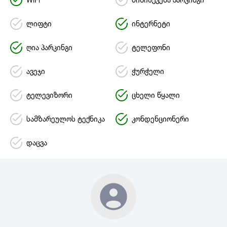
WiFi
მიწისქვეშა პარკინგი
ლიფტი
ინტერნეტი
ღია პარკინგი
ტელეფონი
ავეჯი
ჭურჭელი
ტელევიზორი
ცხელი წყალი
სამზარეულოს ტექნიკა
კონდენციონერი
დაცვა