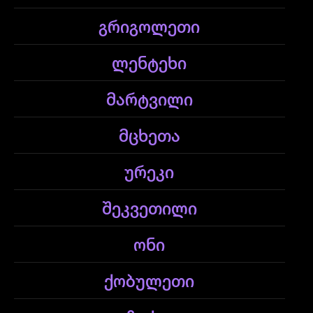
გრიგოლეთი
ლენტეხი
მარტვილი
მცხეთა
ურეკი
შეკვეთილი
ონი
ქობულეთი