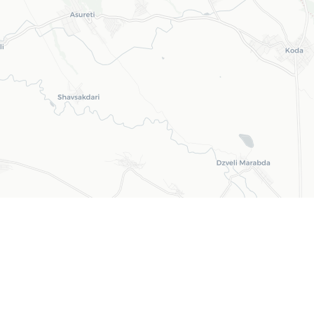
Leaflet
| ©
OpenStreetMap
©
CARTO