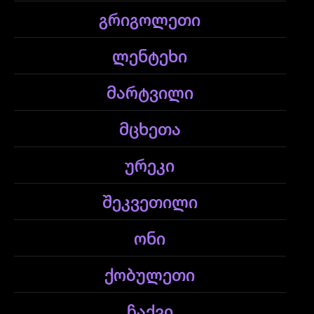
გრიგოლეთი
ლენტეხი
მარტვილი
მცხეთა
ურეკი
შეკვეთილი
ონი
ქობულეთი
ჩაქვი