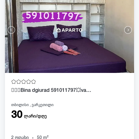
❤️‍🔥💥Bina dgiurad 591011797💥varketilshi💥
თბილისი , ვარკეთილი
30
ლარი/დღე
.
2 ოთახი
50 m²