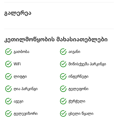
გალერეა
კეთილმოწყობის მახასიათებლები
გათბობა
აივანი
WiFi
მიწისქვეშა პარკინგი
ლიფტი
ინტერნეტი
ღია პარკინგი
ტელეფონი
ავეჯი
ჭურჭელი
ტელევიზორი
ცხელი წყალი