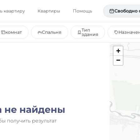
ь квартиру
Квартиры
Помощь
Свободно 
Тип
комнат
Спальня
Назначе
здания
+
−
а не найдены
бы получить результат