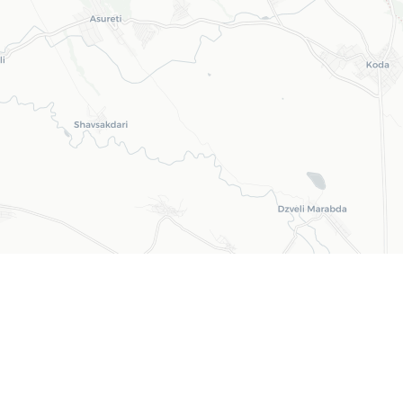
Leaflet
| ©
OpenStreetMap
©
CARTO